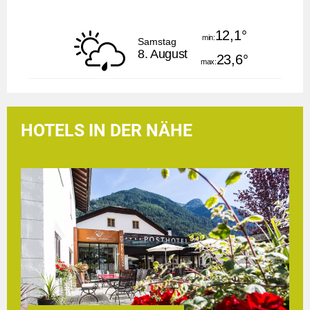
12,1
°
Samstag
8. August
23,6
°
HOTELS IN DER NÄHE