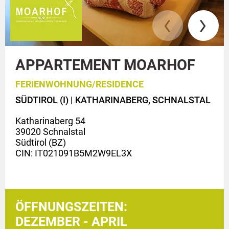
APPARTEMENT MOARHOF
FERIENWOHNUNG/RESIDENCE
SÜDTIROL (I) |
KATHARINABERG, SCHNALSTAL
Katharinaberg 54
39020 Schnalstal
Südtirol (BZ)
CIN: IT021091B5M2W9EL3X
ÖFFNUNGSZEITEN:
DEZEMBER - APRIL